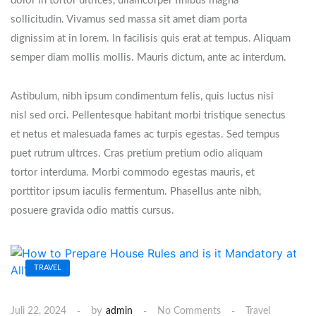
dolor in tortor ultrices, ullamcorper finibus magna
sollicitudin. Vivamus sed massa sit amet diam porta
dignissim at in lorem. In facilisis quis erat at tempus. Aliquam
semper diam mollis mollis. Mauris dictum, ante ac interdum.
Astibulum, nibh ipsum condimentum felis, quis luctus nisi
nisl sed orci. Pellentesque habitant morbi tristique senectus
et netus et malesuada fames ac turpis egestas. Sed tempus
puet rutrum ultrces. Cras pretium pretium odio aliquam
tortor interduma. Morbi commodo egestas mauris, et
porttitor ipsum iaculis fermentum. Phasellus ante nibh,
posuere gravida odio mattis cursus.
TRAVEL
by
Juli 22, 2024
admin
No Comments
Travel