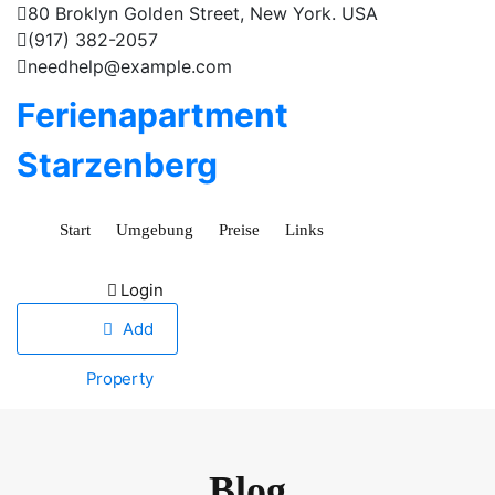
80 Broklyn Golden Street, New York. USA
(917) 382-2057
needhelp@example.com
S
Ferienapartment
k
i
Starzenberg
p
t
o
Start
Umgebung
Preise
Links
c
o
Login
n
Add
t
e
Property
n
t
Blog