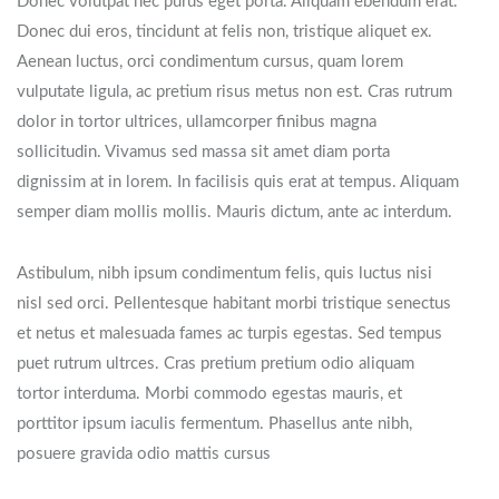
Donec volutpat nec purus eget porta. Aliquam ebendum erat.
Donec dui eros, tincidunt at felis non, tristique aliquet ex.
Aenean luctus, orci condimentum cursus, quam lorem
vulputate ligula, ac pretium risus metus non est. Cras rutrum
dolor in tortor ultrices, ullamcorper finibus magna
sollicitudin. Vivamus sed massa sit amet diam porta
dignissim at in lorem. In facilisis quis erat at tempus. Aliquam
semper diam mollis mollis. Mauris dictum, ante ac interdum.
Astibulum, nibh ipsum condimentum felis, quis luctus nisi
nisl sed orci. Pellentesque habitant morbi tristique senectus
et netus et malesuada fames ac turpis egestas. Sed tempus
puet rutrum ultrces. Cras pretium pretium odio aliquam
tortor interduma. Morbi commodo egestas mauris, et
porttitor ipsum iaculis fermentum. Phasellus ante nibh,
posuere gravida odio mattis cursus