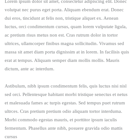
Lorem ipsum dolor sit amet, consectetur adipiscing elit. Donec
volutpat nec purus eget porta. Aliquam ebendum erat. Donec
dui eros, tincidunt at felis non, tristique aliquet ex. Aenean
luctus, orci condimentum cursus, quam lorem vulputate ligula,
ac pretium risus metus non est. Cras rutrum dolor in tortor
ultrices, ullamcorper finibus magna sollicitudin. Vivamus sed
massa sit amet diam porta dignissim at in lorem. In facilisis quis
erat at tempus. Aliquam semper diam mollis mollis. Mauris
dictum, ante ac interdum.
Astibulum, nibh ipsum condimentum felis, quis luctus nisi nisl
sed orci. Pellentesque habitant morbi tristique senectus et netus
et malesuada fames ac turpis egestas. Sed tempus puet rutrum
ultrces. Cras pretium pretium odio aliquam tortor interduma.
Morbi commodo egestas mauris, et porttitor ipsum iaculis
fermentum. Phasellus ante nibh, posuere gravida odio mattis
cursus