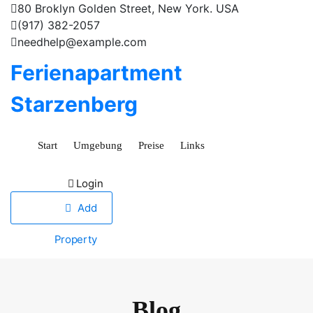
80 Broklyn Golden Street, New York. USA
(917) 382-2057
needhelp@example.com
S
Ferienapartment
k
i
Starzenberg
p
t
o
Start
Umgebung
Preise
Links
c
o
Login
n
Add
t
e
Property
n
t
Blog