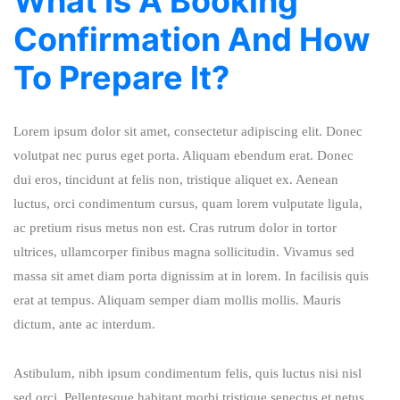
What Is A Booking
Confirmation And How
To Prepare It?
Lorem ipsum dolor sit amet, consectetur adipiscing elit. Donec
volutpat nec purus eget porta. Aliquam ebendum erat. Donec
dui eros, tincidunt at felis non, tristique aliquet ex. Aenean
luctus, orci condimentum cursus, quam lorem vulputate ligula,
ac pretium risus metus non est. Cras rutrum dolor in tortor
ultrices, ullamcorper finibus magna sollicitudin. Vivamus sed
massa sit amet diam porta dignissim at in lorem. In facilisis quis
erat at tempus. Aliquam semper diam mollis mollis. Mauris
dictum, ante ac interdum.
Astibulum, nibh ipsum condimentum felis, quis luctus nisi nisl
sed orci. Pellentesque habitant morbi tristique senectus et netus